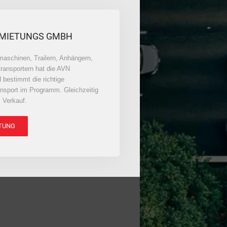
RMIETUNGS GMBH
maschinen, Trailern, Anhängern,
ransportern hat die AVN
bestimmt die richtige
ransport im Programm. Gleichzeitig
 Verkauf.
TUNG