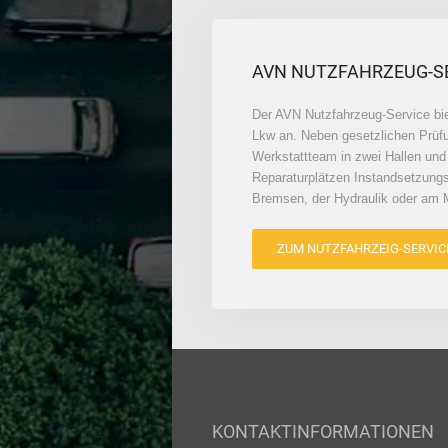
AVN NUTZFAHRZEUG-S
Der AVN Nutzfahrzeug-Service bi
Lkw an. Neben gesetzlichen Prüfu
Werkstattteam in zwei Hallen und
Reparaturplätzen Instandsetzungs
Bremsen, der Hydraulik oder am 
ZUM NUTZFAHRZEIG-SERVIC
KONTAKTINFORMATIONEN