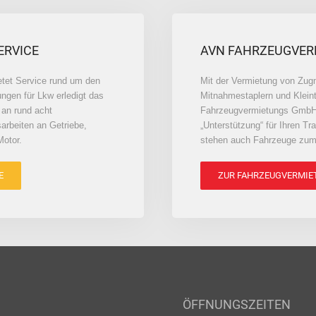
ERVICE
AVN FAHRZEUGVE
etet Service rund um den
Mit der Vermietung von Zug
ngen für Lkw erledigt das
Mitnahmestaplern und Kleint
 an rund acht
Fahrzeugvermietungs GmbH 
arbeiten an Getriebe,
„Unterstützung“ für Ihren T
Motor.
stehen auch Fahrzeuge zum
E
ZUR FAHRZEUGVERMIE
ÖFFNUNGSZEITEN